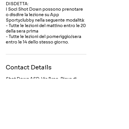
DISDETTA:
I Soci Shot Down possono prenotare
o disdire la lezione su App
Sportyclubby nella seguente modalità:
- Tutte le lezioni del mattino entro le 20
della sera prima
- Tutte le lezioni del pomeriggio/sera
entro le 14 dello stesso giorno.
Contact Details
Shot Down ASD, Via Breo, Piove di
Sacco, PD, Italia
+390496455388
shotdown.asscult@gmail.com